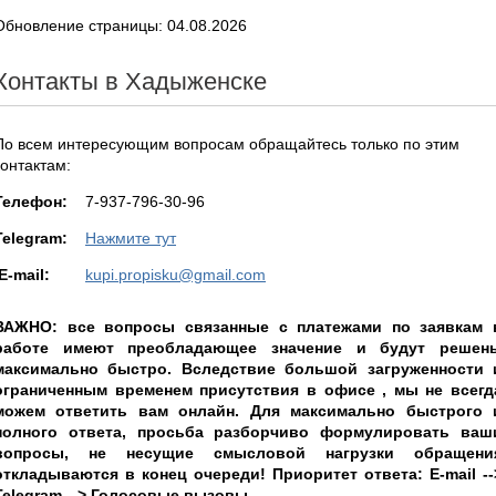
Обновление страницы: 04.08.2026
Контакты в Хадыженске
По всем интересующим вопросам обращайтесь только по этим
контактам:
Teлефон:
7-937-796-30-96
Telegram:
Нажмите тут
E-mail:
kupi.propisku@gmail.com
ВАЖНО: все вопросы связанные с платежами по заявкам 
работе имеют преобладающее значение и будут решен
максимально быстро. Вследствие большой загруженности 
ограниченным временем присутствия в офисе , мы не всегд
можем ответить вам онлайн. Для максимально быстрого 
полного ответа, просьба разборчиво формулировать ваш
вопросы, не несущие смысловой нагрузки обращени
откладываются в конец очереди! Приоритет ответа: E-mail --
Telegram --> Голосовые вызовы